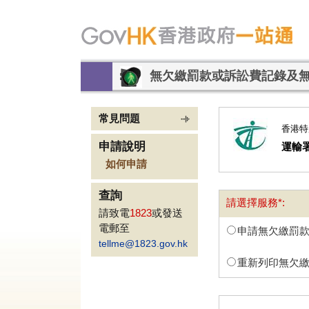
無欠繳罰款或訴訟費記錄及
常見問題
香港特
申請說明
運輸
如何申請
查詢
請選擇服務*:
請致電
1823
或發送
電郵至
申請無欠繳罰
tellme@1823.gov.hk
重新列印無欠